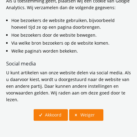
Bestuur & Organisatie
Als u toestemming geeft, plaatsen wij een cookie van Google
Analytics. Wij verzamelen dan de volgende gegevens:
Digitaal loket/ Contact
Hoe bezoekers de website gebruiken, bijvoorbeeld
hoeveel tijd ze op een pagina doorbrengen.
Vergaderkalender
Hoe bezoekers door de website bewegen.
Via welke bron bezoekers op de website komen.
Werken bij
Welke pagina’s worden bekeken.
Social media
U kunt artikelen van onze website delen via social media. Als
u daarvoor kiest, wordt u doorgestuurd naar de website van
Bereikbaarheid
een andere partij. Daar kunnen andere instellingen en
voorwaarden gelden. Wij raden aan om deze goed door te
lezen.
Duurzaamheid
Akkoord
Weiger