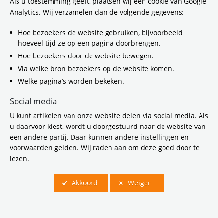
Als u toestemming geeft, plaatsen wij een cookie van Google
Analytics. Wij verzamelen dan de volgende gegevens:
Gerelateerde items
Hoe bezoekers de website gebruiken, bijvoorbeeld
hoeveel tijd ze op een pagina doorbrengen.
Hoe bezoekers door de website bewegen.
Via welke bron bezoekers op de website komen.
Welke pagina’s worden bekeken.
Social media
U kunt artikelen van onze website delen via social media. Als
u daarvoor kiest, wordt u doorgestuurd naar de website van
een andere partij. Daar kunnen andere instellingen en
voorwaarden gelden. Wij raden aan om deze goed door te
lezen.
Brommobielen: klein voertuig, grote uitdaging
Akkoord
Weiger