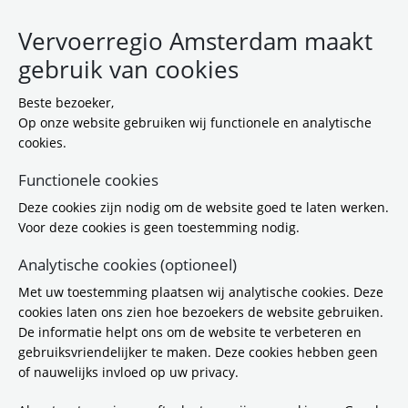
Vervoerregio Amsterdam maakt
gebruik van cookies
Beste bezoeker,
Op onze website gebruiken wij functionele en analytische
cookies.
Functionele cookies
Deze cookies zijn nodig om de website goed te laten werken.
Routebeschrijving
Voor deze cookies is geen toestemming nodig.
Vervoerregio Amsterdam
Analytische cookies (optioneel)
Met uw toestemming plaatsen wij analytische cookies. Deze
Routebeschrijving Termini
cookies laten ons zien hoe bezoekers de website gebruiken.
De informatie helpt ons om de website te verbeteren en
6-2-2023 15:48
gebruiksvriendelijker te maken. Deze cookies hebben geen
Download:
Routebeschrijving
of nauwelijks invloed op uw privacy.
Vervoerregio Amsterdam
(
pdf / 424,2 KB
)