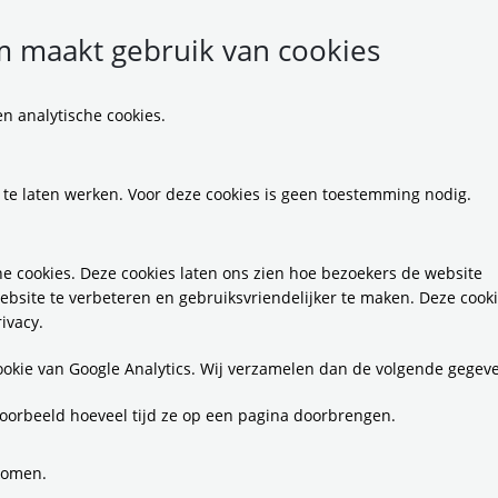
 maakt gebruik van cookies
n analytische cookies.
tsroutes: wat komt er
 te laten werken. Voor deze cookies is geen toestemming nodig.
 bij kijken?
e cookies. Deze cookies laten ons zien hoe bezoekers de website
ebsite te verbeteren en gebruiksvriendelijker te maken. Deze cook
ivacy.
r fluiten en narcissen schieten uit de grond. De lente komt
cookie van Google Analytics. Wij verzamelen dan de volgende gegev
sweer. En als het weer je niet motiveert om op de fiets te 
nnen van Provincie Noord-Holland, Provincie Flevoland, de 
oorbeeld hoeveel tijd ze op een pagina doorbrengen.
poolregio Amsterdam om doorfietsroutes te realiseren. Ver
nske van Drunen vertelt over de doorfietsroute waar zij aa
komen.
 brede fietspaden langs belangrijke routes die samen een n