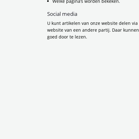
Welke pagina’s worden bekeken.
steden, kernen en de
Marja Ruigrok, lid da
Social media
voor fietsen met vers
U kunt artikelen van onze website delen via
tegenwoordig ook mak
website van een andere partij. Daar kunne
dan wel aantrekkelij
goed door te lezen.
Metropoolregio Amste
doorfietsroutes.”
Van Haarle
Laten we even inzoom
doorfietsroute F232:
Haarlem, via dorpske
belangrijke plekken, 
Door een extern onde
provinciale weg N232 
route in zo’n 20 tot 
ideaal-plaatje van ee
wat we het beste kun