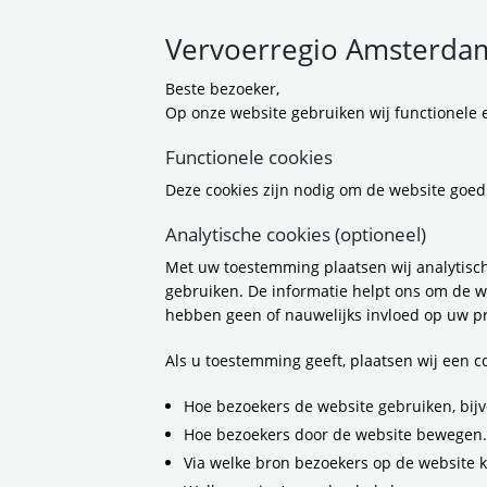
Vervoerregio Amsterdam
Beste bezoeker,
Op onze website gebruiken wij functionele e
Doorfie
Functionele cookies
Deze cookies zijn nodig om de website goed
allemaal
Analytische cookies (optioneel)
Met uw toestemming plaatsen wij analytisch
18-4-2024 13:38
gebruiken. De informatie helpt ons om de w
hebben geen of nauwelijks invloed op uw pr
De vogeltjes gaan wee
Als u toestemming geeft, plaatsen wij een 
gepaard met mooi fiet
misschien wel de pla
Hoe bezoekers de website gebruiken, bijv
Amsterdam
en Metro
Hoe bezoekers door de website bewegen.
projectbegeleider Re
Via welke bron bezoekers op de website 
Doorfietsroutes zijn