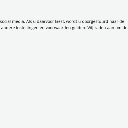
 omliggende landschappen om de onderlinge bereikbaarhei
gelijks bestuur van de Vervoerregio: “Door brede fietspade
chillende snelheden. Met de komst van elektrische fietsen k
 social media. Als u daarvoor kiest, wordt u doorgestuurd naar de
kelijker langere afstanden afleggen, bijvoorbeeld naar hu
n andere instellingen en voorwaarden gelden. Wij raden aan om de
k maken. Ik ben dan ook erg blij met de voortgang die we m
rdam met het realiseren van een aantrekkelijk netwerk va
m naar Amstelveen op de fiets
en op een van die doorfietsroutes. Renske van Drunen is pr
 ‘Deze route is aangewezen als toekomstige doorfietsroute 
rnen, Badhoevedorp en Schiphol naar Amstelveen loopt. Een 
dus wij zien hier kansen voor woon-werk verkeer op de fiets.’
rzoekbureau is onderzocht hoe de fietsroute, die grotende
ligt, kan worden aangepast tot volwaardige doorfietsroute.
25 stukken opgedeeld, en per stuk is gekeken naar wat er m
n doorfietsroute te realiseren. Renske: ‘Uit het onderzoek i
nen doen op bepaalde plekken. Denk bijvoorbeeld aan een 