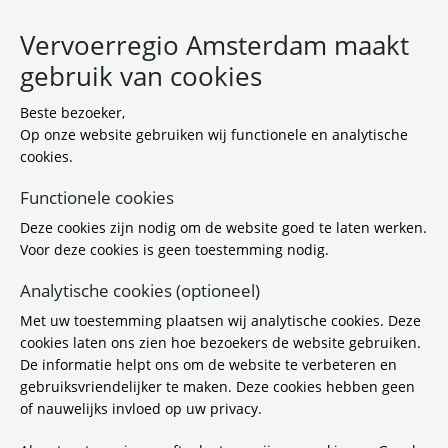
Vervoerregio Amsterdam maakt
gebruik van cookies
Beste bezoeker,
Op onze website gebruiken wij functionele en analytische
cookies.
Functionele cookies
Deze cookies zijn nodig om de website goed te laten werken.
Feestelijke ingebruikname
Voor deze cookies is geen toestemming nodig.
buslijn 49 tussen IJburg en
Analytische cookies (optioneel)
Weesp
Met uw toestemming plaatsen wij analytische cookies. Deze
cookies laten ons zien hoe bezoekers de website gebruiken.
De informatie helpt ons om de website te verbeteren en
21-5-2026 14:47
gebruiksvriendelijker te maken. Deze cookies hebben geen
Buslijn 49 rijdt sinds 29 maart tussen
of nauwelijks invloed op uw privacy.
Buiteneilandlaan op Strandeiland, Station
Weesp en Station Bijlmer ArenA. Tijdens een