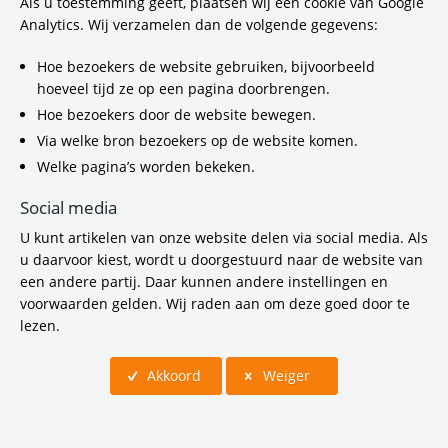
Als u toestemming geeft, plaatsen wij een cookie van Google
feestelijk moment vieren de
Analytics. Wij verzamelen dan de volgende gegevens:
samenwerkingspartners gemeente
Amsterdam, stadsgebied Weesp, GVB, de
Hoe bezoekers de website gebruiken, bijvoorbeeld
Vervoerregio en Rijkswaterstaat de
hoeveel tijd ze op een pagina doorbrengen.
ingebruikname van de nieuwe
Hoe bezoekers door de website bewegen.
busverbinding. Met de nieuwe lijn krijgen
Via welke bron bezoekers op de website komen.
bewoners van IJburg een rechtstreekse OV-
Welke pagina’s worden bekeken.
verbinding richting Weesp, Bijlmer ArenA en
de regio. De bus rijdt vier keer per uur en de
Social media
reistijd van IJburg naar Station Weesp is 23
minuten.
U kunt artikelen van onze website delen via social media. Als
u daarvoor kiest, wordt u doorgestuurd naar de website van
een andere partij. Daar kunnen andere instellingen en
voorwaarden gelden. Wij raden aan om deze goed door te
lezen.
Akkoord
Weiger