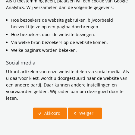
Als u toestemming geeft, plaatsen wij een cookie van Google
1-6-2026 11:17
Analytics. Wij verzamelen dan de volgende gegevens:
Op 1 november 2026 stappen reizigers op
station Amsterdam Zuid via een gloednieuwe
Hoe bezoekers de website gebruiken, bijvoorbeeld
passage in de trein en metro. De
hoeveel tijd ze op een pagina doorbrengen.
Brittenpassage, die zo’n 200 meter ten
Hoe bezoekers door de website bewegen.
westen van de huidige stationspassage ligt, is
Via welke bron bezoekers op de website komen.
15 meter breed en uitgerust met nieuwe
Welke pagina’s worden bekeken.
liften, roltrappen, winkels en een enorme
fietsenstalling voorzien van daglicht. Een
Social media
grote verbetering voor de reizigers op dit
U kunt artikelen van onze website delen via social media. Als
station, dat inmiddels uit zijn voegen barst.
u daarvoor kiest, wordt u doorgestuurd naar de website van
Bovendien stappen tramreizigers dan ook
een andere partij. Daar kunnen andere instellingen en
gemakkelijker over op trein en metro via de
voorwaarden gelden. Wij raden aan om deze goed door te
nieuwe halte aan de Parnassusweg. Zodra de
lezen.
Brittenpassage opent op 1 november 2026
start de verbouwing van de bestaande
reizigershal, de Minervapassage, die
Akkoord
Weiger
uiteindelijk drie keer zo breed en 1,5 meter
hoger wordt.