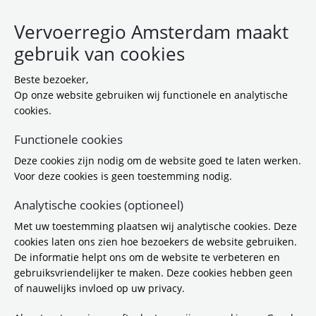
Vervoerregio Amsterdam maakt
gebruik van cookies
Beste bezoeker,
Op onze website gebruiken wij functionele en analytische
cookies.
Functionele cookies
Deze cookies zijn nodig om de website goed te laten werken.
Nieuwe reizigerspassage
Voor deze cookies is geen toestemming nodig.
station Amsterdam Zuid
Analytische cookies (optioneel)
opent 1 november
Met uw toestemming plaatsen wij analytische cookies. Deze
cookies laten ons zien hoe bezoekers de website gebruiken.
Nieuwe Brittenpassage is grote stap
De informatie helpt ons om de website te verbeteren en
gebruiksvriendelijker te maken. Deze cookies hebben geen
voorwaarts voor trein- en
of nauwelijks invloed op uw privacy.
metroreizigers