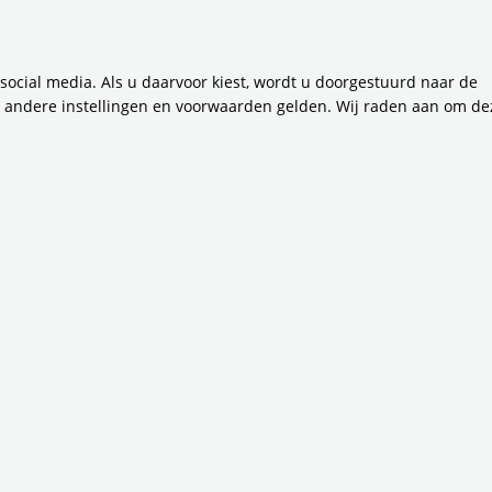
 social media. Als u daarvoor kiest, wordt u doorgestuurd naar de
n andere instellingen en voorwaarden gelden. Wij raden aan om de
wd in de vervoerregio en alle nieuwe (woon)wijken vragen