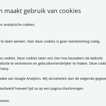
 maakt gebruik van cookies
n analytische cookies.
egio blijft investeren
 te laten werken. Voor deze cookies is geen toestemming nodig.
aarheid
e cookies. Deze cookies laten ons zien hoe bezoekers de website
ebsite te verbeteren en gebruiksvriendelijker te maken. Deze cook
ivacy.
msterdam blijft zich de komende jaren volop inze
rsveiligheid en het ontsluiten van nieuwe wijken. D
cookie van Google Analytics. Wij verzamelen dan de volgende gegev
de regio in de toekomst bereikbaar te houden. Bij
2027-2030 is aangenomen dat het Rijk de BDU-bez
oorbeeld hoeveel tijd ze op een pagina doorbrengen.
 terugdraait, omdat zij al heeft erkent dat deze h
7 is deze bezuiniging al grotendeels teruggedraai
komen.