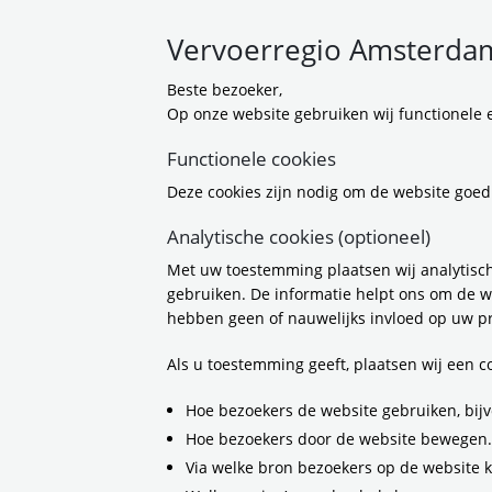
Vervoerregio Amsterdam
Beste bezoeker,
Op onze website gebruiken wij functionele e
Vervoerr
Functionele cookies
Deze cookies zijn nodig om de website goed
bereikb
Analytische cookies (optioneel)
Met uw toestemming plaatsen wij analytisch
1-7-2026 09:00
gebruiken. De informatie helpt ons om de w
hebben geen of nauwelijks invloed op uw pr
De Vervoerregio A
van het ov, verkee
Als u toestemming geeft, plaatsen wij een 
om de snelgroeien
van de Begroting 
Hoe bezoekers de website gebruiken, bijv
procent vanaf 2028
Hoe bezoekers door de website bewegen.
een fout. Voor 202
Via welke bron bezoekers op de website 