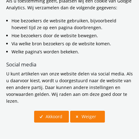
Als u toestemming geeft, plaatsen wij een cookie van Google
Analytics. Wij verzamelen dan de volgende gegevens:
Hoe bezoekers de website gebruiken, bijvoorbeeld
hoeveel tijd ze op een pagina doorbrengen.
Hoe bezoekers door de website bewegen.
VENOM Nieuwsbrief 2026
Via welke bron bezoekers op de website komen.
Welke pagina’s worden bekeken.
VENOM nieuwsbrief maart 2026
Social media
VENOM nieuwsbrief 2025
U kunt artikelen van onze website delen via social media. Als
u daarvoor kiest, wordt u doorgestuurd naar de website van
VENOM nieuwsbrief juli 2025
een andere partij. Daar kunnen andere instellingen en
VENOM nieuwsbrief maart 2025
voorwaarden gelden. Wij raden aan om deze goed door te
VENOM nieuwsbrief 2024
lezen.
VENOM nieuwsbrief december 2024
Akkoord
Weiger
VENOM nieuwsbrief oktober 2024
VENOM nieuwsbrief juni 2024
VENOM nieuwsbrief maart 2024