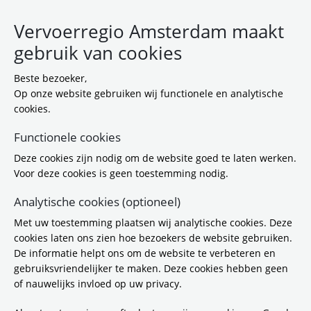
Vervoerregio Amsterdam maakt
gebruik van cookies
Beste bezoeker,
Op onze website gebruiken wij functionele en analytische
cookies.
Functionele cookies
Deze cookies zijn nodig om de website goed te laten werken.
VENOM nieuwsbrief
Voor deze cookies is geen toestemming nodig.
Met deze nieuwsbrief worden alle
Analytische cookies (optioneel)
belanghebbenden, betrokkenen en
geïnteresseerden op de hoogte van gebracht
Met uw toestemming plaatsen wij analytische cookies. Deze
(de activiteiten rond) het Verkeersmodel van
cookies laten ons zien hoe bezoekers de website gebruiken.
de Metropoolregio Amsterdam: VENOM. De
De informatie helpt ons om de website te verbeteren en
nieuwsbrief verschijnt vier keer per jaar in
gebruiksvriendelijker te maken. Deze cookies hebben geen
digitale vorm.
of nauwelijks invloed op uw privacy.
U kunt zich
abonneren op de nieuwsbrief
VENOM
door uw gegevens in te vullen.