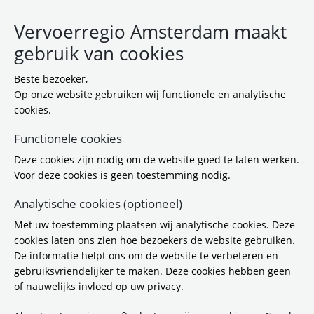
Vervoerregio Amsterdam maakt
gebruik van cookies
Beste bezoeker,
Op onze website gebruiken wij functionele en analytische
cookies.
Functionele cookies
Stadslogistiek en Leidraad
Deze cookies zijn nodig om de website goed te laten werken.
Voor deze cookies is geen toestemming nodig.
Op deze pagina staan hulpmiddelen voor
Analytische cookies (optioneel)
gemeenten om beleid op te stellen voor
Met uw toestemming plaatsen wij analytische cookies. Deze
stadslogistiek en voor toegang tot de
cookies laten ons zien hoe bezoekers de website gebruiken.
binnensteden. De documenten zijn onderdeel van
De informatie helpt ons om de website te verbeteren en
de Regionale Uitvoeringsagenda Stadslogistiek
gebruiksvriendelijker te maken. Deze cookies hebben geen
(RUAS). Ze zijn gezamenlijk opgesteld door de
of nauwelijks invloed op uw privacy.
Vervoerregio, de provincie Noord-Holland en de
provincie Flevoland.