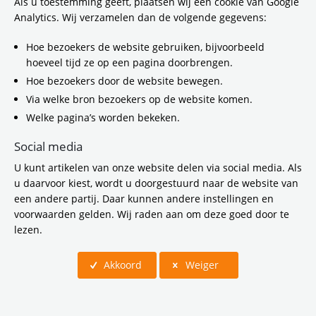
Als u toestemming geeft, plaatsen wij een cookie van Google
verkeersknips. Op basis daarvan stelden we deze
Analytics. Wij verzamelen dan de volgende gegevens:
hand-out op, waarin de belangrijkste conclusies en
aanbevelingen overzichtelijk zijn samengevat.
Hoe bezoekers de website gebruiken, bijvoorbeeld
hoeveel tijd ze op een pagina doorbrengen.
Hoe bezoekers door de website bewegen.
Via welke bron bezoekers op de website komen.
Welke pagina’s worden bekeken.
19 juni 2025
Bericht
Social media
E-bike campgane 't kan hard gaan
U kunt artikelen van onze website delen via social media. Als
u daarvoor kiest, wordt u doorgestuurd naar de website van
een andere partij. Daar kunnen andere instellingen en
voorwaarden gelden. Wij raden aan om deze goed door te
lezen.
Akkoord
Weiger