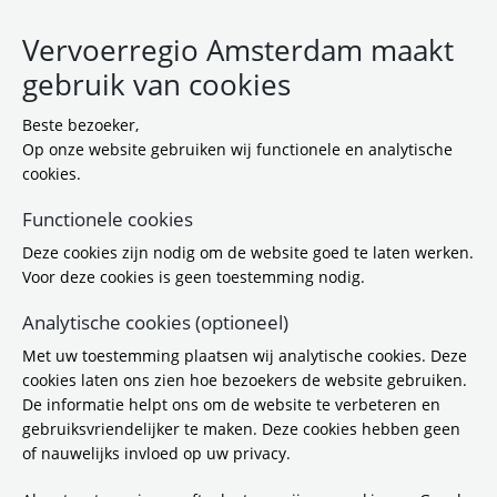
Vervoerregio Amsterdam maakt
gebruik van cookies
Beste bezoeker,
Op onze website gebruiken wij functionele en analytische
cookies.
Functionele cookies
Toon filter
Deze cookies zijn nodig om de website goed te laten werken.
Zoekresultaten
Voor deze cookies is geen toestemming nodig.
86 resultaten gevonden (Pagina 1 van 10)
Analytische cookies (optioneel)
Met uw toestemming plaatsen wij analytische cookies. Deze
cookies laten ons zien hoe bezoekers de website gebruiken.
29 januari 2026
Bericht
De informatie helpt ons om de website te verbeteren en
gebruiksvriendelijker te maken. Deze cookies hebben geen
Hand-out over verkeersknips
of nauwelijks invloed op uw privacy.
In 2025 voerden wij samen met de Hogeschool van
Amsterdam onderzoek uit naar de effectiviteit van