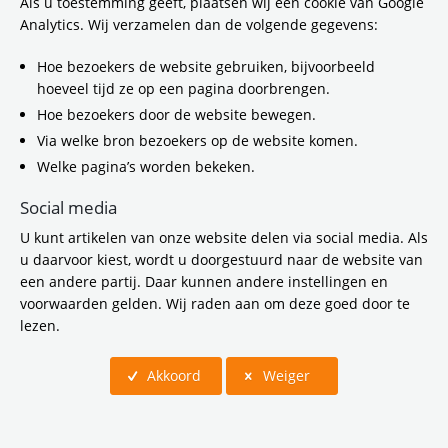
Als u toestemming geeft, plaatsen wij een cookie van Google
Analytics. Wij verzamelen dan de volgende gegevens:
Hoe bezoekers de website gebruiken, bijvoorbeeld
hoeveel tijd ze op een pagina doorbrengen.
Hoe bezoekers door de website bewegen.
Via welke bron bezoekers op de website komen.
Welke pagina’s worden bekeken.
31 maart 2026
Document
Social media
DEF.incl voortgangsrapportage
U kunt artikelen van onze website delen via social media. Als
doorfietsroutes 2025
u daarvoor kiest, wordt u doorgestuurd naar de website van
Voortgangsrapportage doorfietsroutes 2025
een andere partij. Daar kunnen andere instellingen en
voorwaarden gelden. Wij raden aan om deze goed door te
lezen.
Akkoord
Weiger