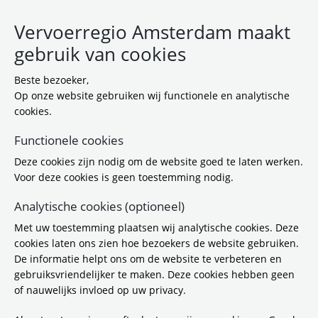
Vervoerregio Amsterdam maakt
gebruik van cookies
Beste bezoeker,
Op onze website gebruiken wij functionele en analytische
cookies.
Functionele cookies
Toon filter
Deze cookies zijn nodig om de website goed te laten werken.
Zoekresultaten
Voor deze cookies is geen toestemming nodig.
179 resultaten gevonden (Pagina 1 van 20)
Analytische cookies (optioneel)
Met uw toestemming plaatsen wij analytische cookies. Deze
cookies laten ons zien hoe bezoekers de website gebruiken.
24 april 2026
Document
De informatie helpt ons om de website te verbeteren en
gebruiksvriendelijker te maken. Deze cookies hebben geen
PvE concessie Amsterdam 2025 compleet
of nauwelijks invloed op uw privacy.